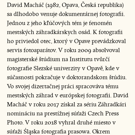
David Macháč (1982, Opava, Česká republika)
sa dlhodobo venuje dokumentárnej fotografii.
Jednou z jeho kľúčových tém je fenomén
mestských záhradkárskych osád. K fotografii
ho priviedol otec, ktorý v Opave prevádzkoval
servis fotoaparátov. V roku 2009 absolvoval
magisterské štúdium na Institutu tvůrčí
fotografie Slezské univerzity v Opavě, kde v
súčasnosti pokračuje v doktorandskom štúdiu.
Vo svojej dizertačnej práci spracováva tému
mestských záhrad v európskej fotografii. David
Macháč v roku 2017 získal za sériu Záhradkári
nomináciu na prestížnej súťaži Czech Press
Photo. V roku 2018 vyhral druhé miesto v
súťaži Śląska fotografia prasowa. Okrem