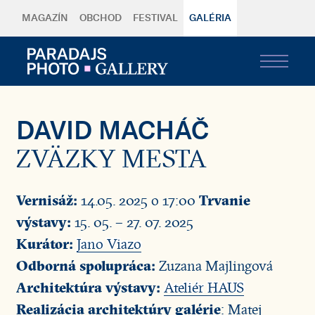
MAGAZÍN
OBCHOD
FESTIVAL
GALÉRIA
DAVID MACHÁČ
ZVÄZKY MESTA
Vernisáž:
Trvanie
14.05. 2025 o 17:00
výstavy:
15. 05. – 27. 07. 2025
Kurátor:
Jano Viazo
Odborná spolupráca:
Zuzana Majlingová
Architektúra výstavy:
Ateliér HAUS
Realizácia architektúry galérie
: Matej