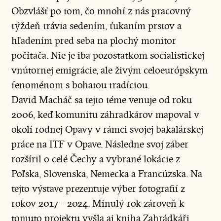
Obzvlášť po tom, čo mnohí z nás pracovný
týždeň trávia sedením, ťukaním prstov a
hľadením pred seba na plochý monitor
počítača. Nie je iba pozostatkom socialistickej
vnútornej emigrácie, ale živým celoeurópskym
fenoménom s bohatou tradíciou.
David Macháč sa tejto téme venuje od roku
2006, keď komunitu záhradkárov mapoval v
okolí rodnej Opavy v rámci svojej bakalárskej
práce na ITF v Opave. Následne svoj záber
rozšíril o celé Čechy a vybrané lokácie z
Poľska, Slovenska, Nemecka a Francúzska. Na
tejto výstave prezentuje výber fotografií z
rokov 2017 - 2024. Minulý rok zároveň k
tomuto projektu vyšla aj kniha Zahrádkáři.